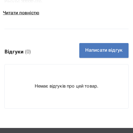
Ресурс 30000 стр.
Тип картриджа Оригінал
Читати повністю
Артикул 888182
Заправний Ні
Технологія Лазерний
Производитель Ricoh
До Картридж Ricoh 888182 Black DT39BLK type 3210D для
Написати відгук
Відгуки
(0)
принтера 2035, 2045, 3035, 3045 Gestetner 3532, 4532,
DSm635, DSm645 ми підготували докладні
характеристики, список друкувальної техніки, до якого
підходить Картридж Ricoh 888182 Black DT39BLK type
Немає відгуків про цей товар.
3210D для принтера 2035, 2045, 3035, 3045 Gestetner 3532,
4532, DSm635, DSm645, що дозволить Вам легко
підтвердити правильність вибору.