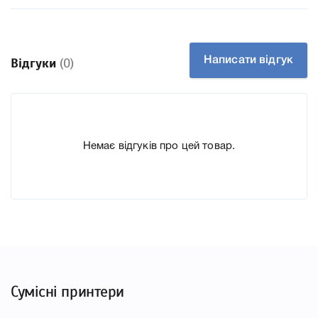
Артикул 885322 (885302)
Заправний Ні
Технологія Лазерний кольоровий
Написати відгук
Відгуки
(0)
Производитель Ricoh
До Картридж Ricoh TYPE M2 885322 (885302) Yellow ми
підготували докладні характеристики, список
друкувальної техніки, до якого підходить Картридж Ricoh
Немає відгуків про цей товар.
TYPE M2 885322 (885302) Yellow, що дозволить Вам легко
підтвердити правильність вибору.
Сумісні принтери