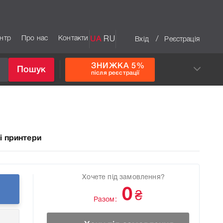
ентр
Про нас
Контакти
UA
RU
/
Вхід
Реєстрація
ЗНИЖКА 5%
Пошук
після реєстрації
і принтери
Хочете під замовлення?
0
₴
Разом: