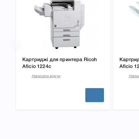
Ricoh TYPE M2 885321 (885301) Black, що дозволить
правильність вибору.
Картриджі для принтера Ricoh
Картрид
Aficio 1224c
Aficio 1
Написати відгук
Напис