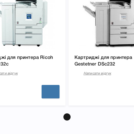
 Вам легко підтвердити
жі для принтера Ricoh
Картриджі для принтера
232c
Gestetner DSc232
ати відгук
Написати відгук