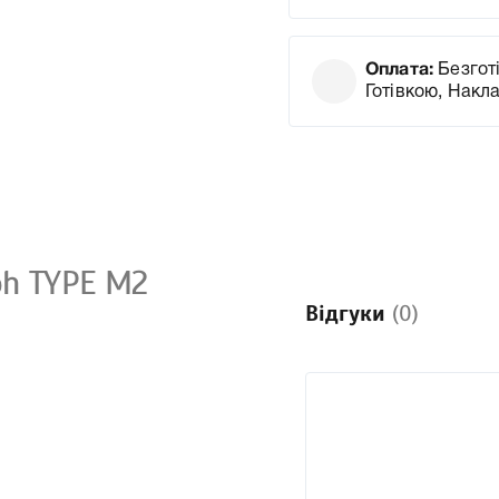
Оплата:
Безготі
Готівкою, Накл
oh TYPE M2
Відгуки
(0)