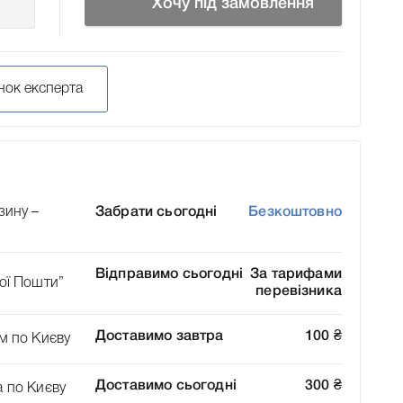
Хочу під замовлення
нок експерта
зину –
Забрати сьогодні
Безкоштовно
Відправимо сьогодні
За тарифами
ої Пошти”
перевізника
Доставимо завтра
100
₴
м по Києву
Доставимо сьогодні
300
₴
а по Києву