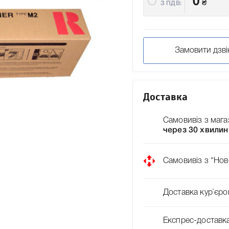
0
₴
З ПДВ:
Замовити дзві
Доставка
Самовивіз з мага
через 30 хвилин
Самовивіз з “Нов
Доставка кур`єро
Експрес-доставк