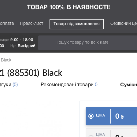
ТОВАР 100% В НАЯВНОСТІ!
 оплата
Прайс-лист
Сервісний ц
Товар під замовлення
тниця:
9.00 - 18.00
.00
Нд:
Вихідний
 Black
 (885301) Black
дгуки
(0)
Рекомендовані товари
0
Сумісн
0
ЦІНА
₴
ЦІНА