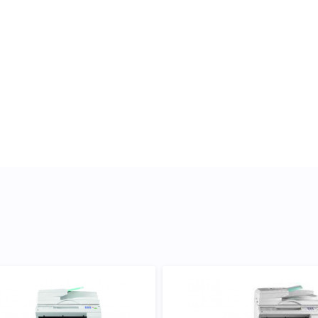
ми підготували докладні
кого підходить Картридж