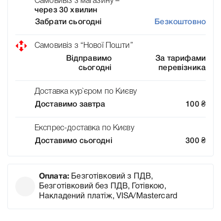
Самовивіз з магазину –
через 30 хвилин
Забрати сьогодні
Безкоштовно
Самовивіз з “Нової Пошти”
Відправимо
За тарифами
сьогодні
перевізника
Доставка кур`єром по Києву
Доставимо завтра
100
₴
Експрес-доставка по Києву
Доставимо сьогодні
300
₴
Оплата:
Безготівковий з ПДВ,
Безготівковий без ПДВ, Готівкою,
Накладений платіж, VISA/Mastercard