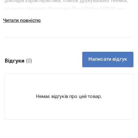
докладні характеристики, список друкувальної техніки,
до якого підходить Картридж Ricoh Yellow 842049, що
дозволить Вам легко підтвердити правильність вибору.
Читати повністю
Написати відгук
Відгуки
(0)
Немає відгуків про цей товар.