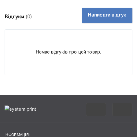
До Картридж Ricoh 841735 Black для принтера MPC3002,
MPC3502 ми підготували докладні характеристики,
Написати відгук
Відгуки
(0)
список друкувальної техніки, до якого підходить
Картридж Ricoh 841735 Black для принтера MPC3002,
MPC3502, що дозволить Вам легко підтвердити
правильність вибору.
Немає відгуків про цей товар.
ІНФОРМАЦІЯ: