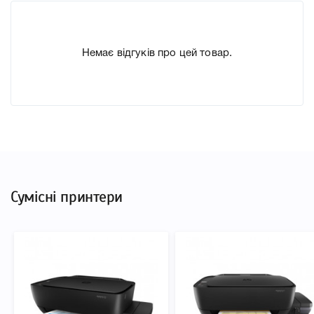
Артикул 6ZA18AE
Заправний Ні
Немає відгуків про цей товар.
Технологія Чорнильний
Производитель HP
До Печатающая головка HP 6ZA18AE ми підготували
докладні характеристики, список друкувальної техніки,
до якого підходить Печатающая головка HP 6ZA18AE, що
дозволить Вам легко підтвердити правильність вибору.
Сумісні принтери