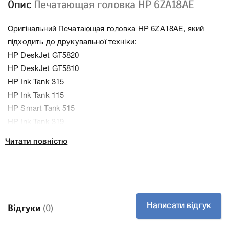
Опис
Печатающая головка HP 6ZA18AE
Оригінальний Печатающая головка HP 6ZA18AE, який
підходить до друкувальної техніки:
HP DeskJet GT5820
HP DeskJet GT5810
HP Ink Tank 315
HP Ink Tank 115
HP Smart Tank 515
HP Ink Tank 319
HP Smart Tank 500
Читати повністю
HP Smart Tank 615
HP Smart Tank 530
HP Ink Tank 419
HP Ink Tank 410
Написати відгук
Відгуки
(0)
Колір Кольоровий
Тип картриджа Оригінал