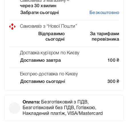
Самовивіз з магазину –
через 30 хвилин
Забрати сьогодні
Безкоштовно
Самовивіз з “Нової Пошти”
Відправимо
За тарифами
сьогодні
перевізника
Доставка кур`єром по Києву
Доставимо завтра
100
₴
Експрес-доставка по Києву
Доставимо сьогодні
300
₴
Оплата:
Безготівковий з ПДВ,
Безготівковий без ПДВ, Готівкою,
Накладений платіж, VISA/Mastercard