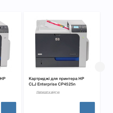
 HP
Картриджі для принтера HP
Ка
CLJ Enterprise CP4525n
CL
Написати відгук