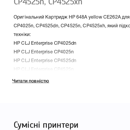
CP4525n, CP4525xh
Оригінальний Картридж HP 648A yellow CE262A для
CP4025n, CP4525dn, CP4525n, CP4525xh, який підхо
техніки:
HP CLJ Enterprise CP4025dn
HP CLJ Enterprise CP4025n
HP CLJ Enterprise CP4525dn
HP CLJ Enterprise CP4525n
HP CLJ Enterprise CP4525xh
Читати повністю
Колір Жовтий
Ресурс 11000 стр.
Тип картриджа Оригінал
Сумісні принтери
Справжність Оригінал