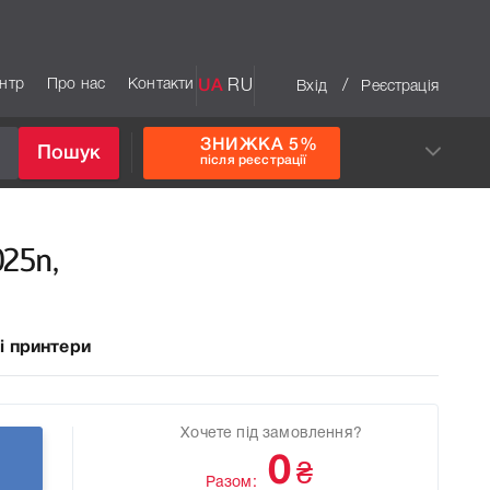
ентр
Про нас
Контакти
UA
RU
/
Вхід
Реєстрація
ЗНИЖКА 5%
Пошук
після реєстрації
25n,
і принтери
Хочете під замовлення?
0
₴
Разом: