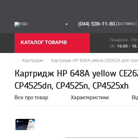
Доставка |
(044) 539-11-80
Понеділок - П`я
КАТАЛОГ ТОВАРІВ
Сб:
10.00 - 15
Картриджі
Картридж HP 648A yellow CE262A для пр
Картридж HP 648A yellow CE26
CP4525dn, CP4525n, CP4525xh
Все про товар
Характеристики
Ві