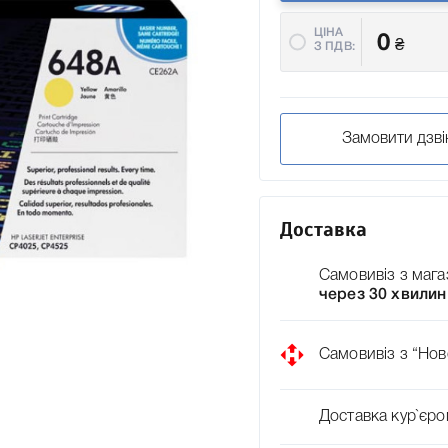
ЦІНА
0
₴
З ПДВ:
Замовити дзві
Доставка
Самовивіз з мага
через 30 хвилин
Самовивіз з “Нов
Доставка кур`єро