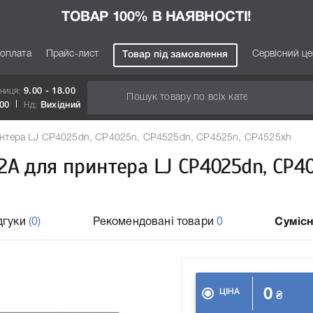
ТОВАР 100% В НАЯВНОСТІ!
 оплата
Прайс-лист
Сервісний ц
Товар під замовлення
тниця:
9.00 - 18.00
.00
Нд:
Вихідний
интера LJ CP4025dn, CP4025n, CP4525dn, CP4525n, CP4525xh
2A для принтера LJ CP4025dn, CP40
дгуки
(0)
Рекомендовані товари
0
Сумісн
0
ЦІНА
₴