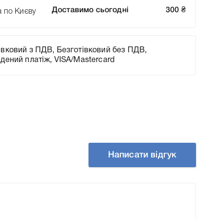
Доставимо сьогодні
300
₴
а по Києву
вковий з ПДВ, Безготівковий без ПДВ,
адений платіж, VISA/Mastercard
Написати відгук