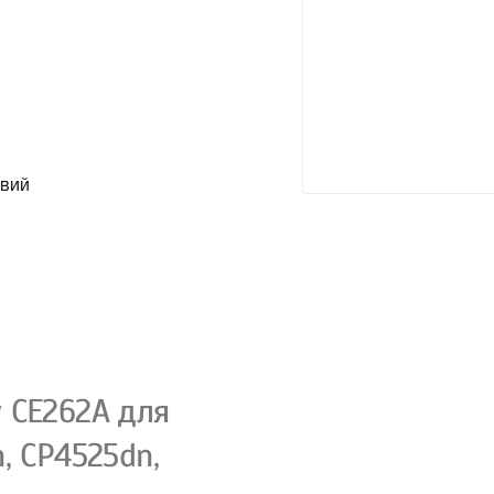
овий
 CE262A для
, CP4525dn,