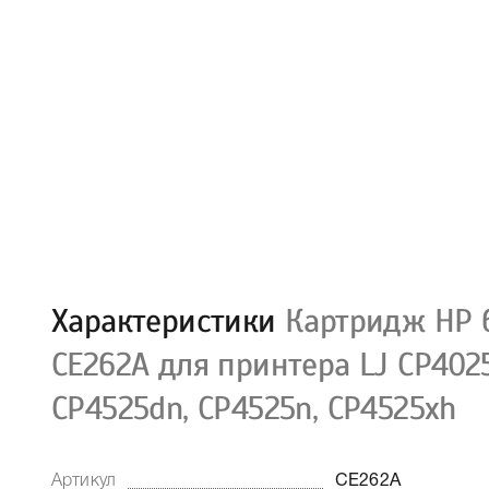
Характеристики
Картридж HP 6
CE262A для принтера LJ CP4025
CP4525dn, CP4525n, CP4525xh
Артикул
CE262A