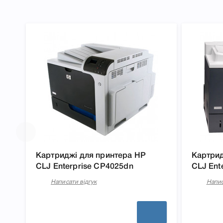
Артикул CE262A
Заправний Так
Технологія Лазерний кольоровий
Производитель HP
До Картридж HP 648A yellow CE262A для принтера 
CP4525dn, CP4525n, CP4525xh ми підготували докла
друкувальної техніки, до якого підходить Картридж
принтера LJ CP4025dn, CP4025n, CP4525dn, CP4525
Вам легко підтвердити правильність вибору.
Картриджі для принтера HP
Картрид
CLJ Enterprise CP4025dn
CLJ Ent
Написати відгук
Напис