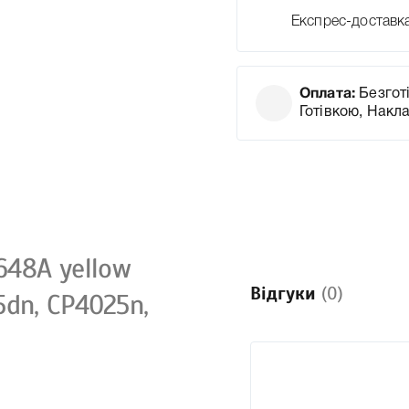
Експрес-доставк
Оплата:
Безготі
Готівкою, Накл
48A yellow
Відгуки
(0)
dn, CP4025n,