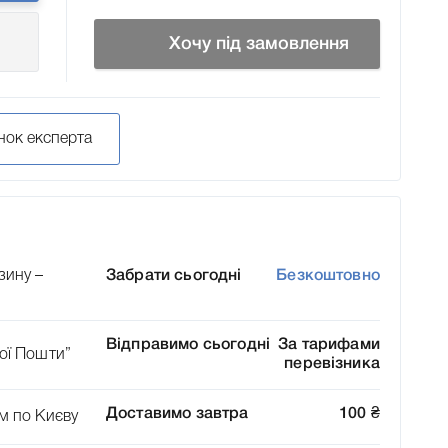
Хочу під замовлення
нок експерта
зину –
Забрати сьогодні
Безкоштовно
Відправимо сьогодні
За тарифами
ої Пошти”
перевізника
Доставимо завтра
100
₴
м по Києву