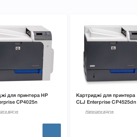
LJ CP4025dn, CP4025n,
дні характеристики, список
 HP 648A yellow CE262A для
n, CP4525xh, що дозволить
жі для принтера HP
Картриджі для принтера
erprise CP4025n
CLJ Enterprise CP4525dn
ати відгук
Написати відгук