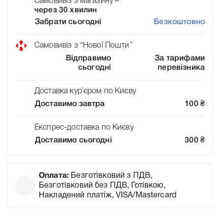
Самовивіз з магазину –
через 30 хвилин
Забрати сьогодні
Безкоштовно
Самовивіз з “Нової Пошти”
Відправимо
За тарифами
сьогодні
перевізника
Доставка кур`єром по Києву
Доставимо завтра
100
₴
Експрес-доставка по Києву
Доставимо сьогодні
300
₴
Оплата:
Безготівковий з ПДВ,
Безготівковий без ПДВ, Готівкою,
Накладений платіж, VISA/Mastercard