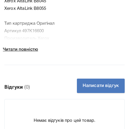
Xerox AltaLink B8045
Xerox AltaLink B8055
Тип картриджа Оригінал
Артикул 497K16600
Производитель Xerox
До Выходной лоток Xerox 497K16600 ми підготували
Читати повністю
докладні характеристики, список друкувальної техніки,
до якого підходить Выходной лоток Xerox 497K16600, що
дозволить Вам легко підтвердити правильність вибору.
Написати відгук
Відгуки
(0)
Немає відгуків про цей товар.