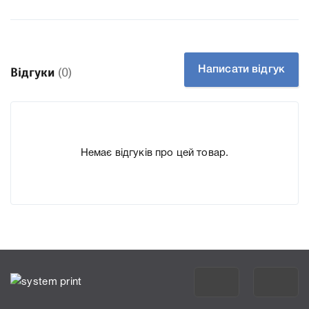
До Картридж OKI 44469809 black ми підготували докладні
характеристики, список друкувальної техніки, до якого
підходить Картридж OKI 44469809 black, що дозволить
Вам легко підтвердити правильність вибору.
Написати відгук
Відгуки
(0)
Немає відгуків про цей товар.