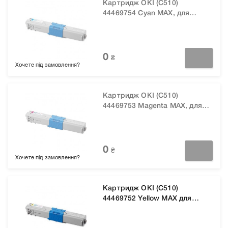
Картридж OKI (C510)
44469754 Cyan MAX, для
принтерів OkiData-
C510/C511/C530/C531/MC561/MC5
0
₴
Хочете під замовлення?
Картридж OKI (C510)
44469753 Мagenta MAX, для
принтерів OkiData-
C510/C511/C530/C531/MC561/MC5
0
₴
Хочете під замовлення?
Картридж OKI (C510)
44469752 Yellow MAX для
принтерів OkiData C510/C511
C530/C531 MC561/MC562