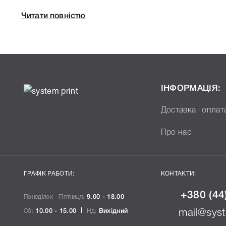
Артикул 44059108
Читати повністю
Технологія Лазерний кольоровий
Производитель OKI
До Картридж OKI 44059120 (44059108) Black ми під
характеристики, список друкувальної техніки, до я
44059120 (44059108) Black, що дозволить Вам легко
ІНФОРМАЦІЯ:
вибору.
Доставка і оплат
Про нас
ГРАФІК РАБОТИ:
КОНТАКТИ:
+380 (44
Понеділок - П`ятниця:
9.00 - 18.00
Сб:
10.00 - 15.00
Нд:
Вихідний
mail@syst