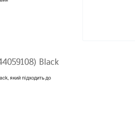
овий
44059108) Black
ck, який підходить до