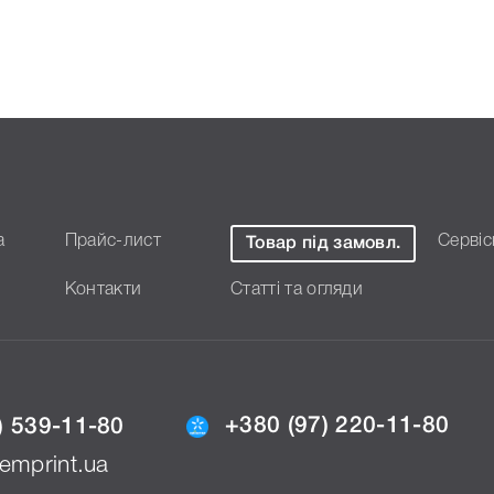
готували докладні
кого підходить Картридж OKI
 підтвердити правильність
а
Прайс-лист
Сервіс
Товар під замовл.
Контакти
Статті та огляди
+380 (97) 220-11-80
) 539-11-80
emprint.ua