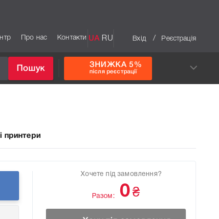
ентр
Про нас
Контакти
UA
RU
/
Вхід
Реєстрація
ЗНИЖКА 5%
Пошук
після реєстрації
і принтери
Хочете під замовлення?
0
₴
Разом: