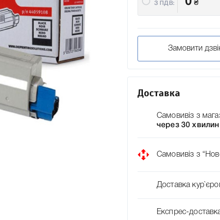
0
₴
З ПДВ:
Замовити дзві
Доставка
Самовивіз з мага
через 30 хвилин
Самовивіз з “Нов
Доставка кур`єро
Експрес-доставк