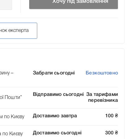
Хочу під замовлення
нок експерта
зину –
Забрати сьогодні
Безкоштовно
Відправимо сьогодні
За тарифами
ої Пошти”
перевізника
Доставимо завтра
100
₴
м по Києву
Доставимо сьогодні
300
₴
а по Києву