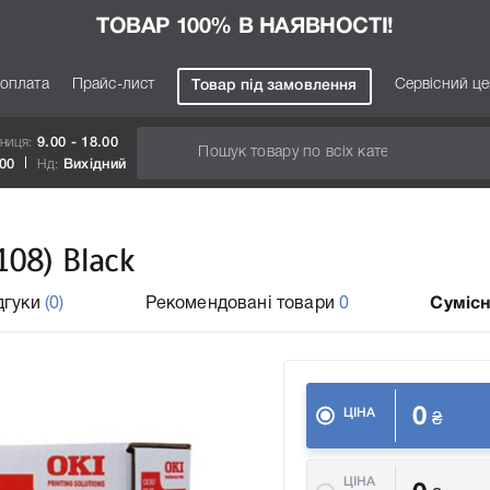
ТОВАР 100% В НАЯВНОСТІ!
 оплата
Прайс-лист
Сервісний ц
Товар під замовлення
тниця:
9.00 - 18.00
.00
Нд:
Вихідний
08) Black
дгуки
(0)
Рекомендовані товари
0
Сумісн
0
ЦІНА
₴
ЦІНА