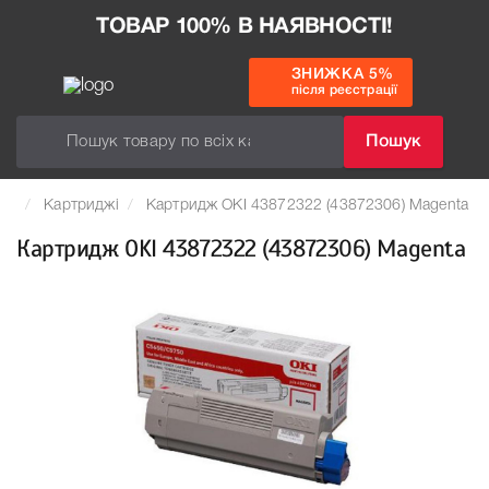
ТОВАР 100% В НАЯВНОСТІ!
ЗНИЖКА 5%
після реєстрації
Пошук
Картриджі
Картридж OKI 43872322 (43872306) Magenta
Картридж OKI 43872322 (43872306) Magenta