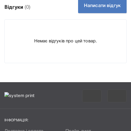
друкувальної техніки, до якого підходить Картридж OKI
Написати відгук
Відгуки
(0)
43872322 (43872306) Magenta, що дозволить Вам легко
підтвердити правильність вибору.
Немає відгуків про цей товар.
ІНФОРМАЦІЯ: