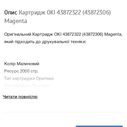
Опис
Картридж OKI 43872322 (43872306)
Magenta
Оригінальний Картридж OKI 43872322 (43872306) Magenta,
який підходить до друкувальної техніки:
Колір Малиновий
Ресурс 2000 стр.
Тип картриджа Оригінал
Справжність Оригінал
Артикул 43872306
Читати повністю
Технологія Лазерний кольоровий
Производитель OKI
До Картридж OKI 43872322 (43872306) Magenta ми
підготували докладні характеристики, список