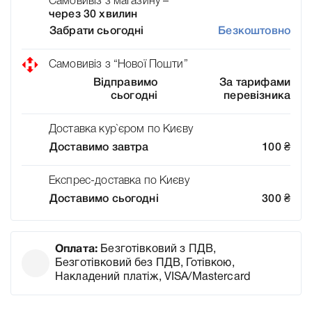
Самовивіз з магазину –
через 30 хвилин
Забрати сьогодні
Безкоштовно
Самовивіз з “Нової Пошти”
Відправимо
За тарифами
сьогодні
перевізника
Доставка кур`єром по Києву
Доставимо завтра
100
₴
Експрес-доставка по Києву
Доставимо сьогодні
300
₴
Оплата:
Безготівковий з ПДВ,
Безготівковий без ПДВ, Готівкою,
Накладений платіж, VISA/Mastercard