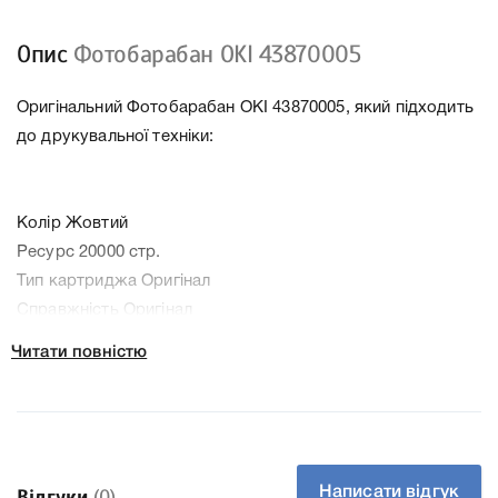
Опис
Фотобарабан OKI 43870005
Оригінальний Фотобарабан OKI 43870005, який підходить
до друкувальної техніки:
Колір Жовтий
Ресурс 20000 стр.
Тип картриджа Оригінал
Справжність Оригінал
Артикул 43870005
Читати повністю
Заправний Ні
Технологія Лазерний кольоровий
Производитель OKI
До Фотобарабан OKI 43870005 ми підготували докладні
характеристики, список друкувальної техніки, до якого
Написати відгук
Відгуки
(0)