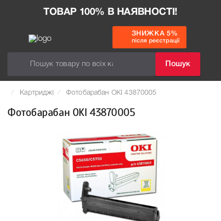
ТОВАР 100% В НАЯВНОСТІ!
ЗНИЖКА 5%
після реєстрації
Пошук
Картриджі
Фотобарабан OKI 43870005
Фотобарабан OKI 43870005