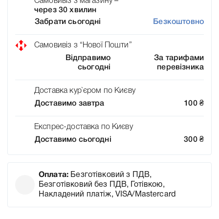
Самовивіз з магазину –
через 30 хвилин
Забрати сьогодні
Безкоштовно
Самовивіз з “Нової Пошти”
Відправимо
За тарифами
сьогодні
перевізника
Доставка кур`єром по Києву
Доставимо завтра
100
₴
Експрес-доставка по Києву
Доставимо сьогодні
300
₴
Оплата:
Безготівковий з ПДВ,
Безготівковий без ПДВ, Готівкою,
Накладений платіж, VISA/Mastercard