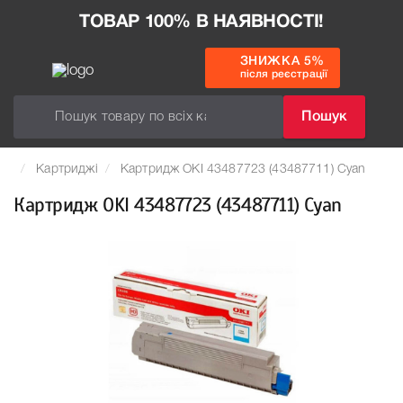
ТОВАР 100% В НАЯВНОСТІ!
ЗНИЖКА 5%
після реєстрації
Пошук
Картриджі
Картридж OKI 43487723 (43487711) Cyan
Картридж OKI 43487723 (43487711) Cyan