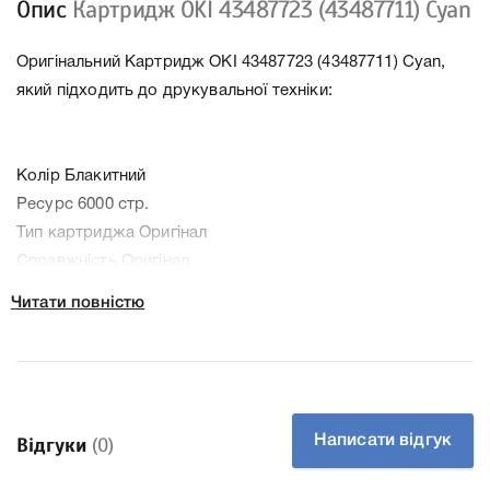
Опис
Картридж OKI 43487723 (43487711) Cyan
Оригінальний Картридж OKI 43487723 (43487711) Cyan,
який підходить до друкувальної техніки:
Колір Блакитний
Ресурс 6000 стр.
Тип картриджа Оригінал
Справжність Оригінал
Артикул 43487711
Читати повністю
Производитель OKI
До Картридж OKI 43487723 (43487711) Cyan ми
підготували докладні характеристики, список
друкувальної техніки, до якого підходить Картридж OKI
43487723 (43487711) Cyan, що дозволить Вам легко
Написати відгук
Відгуки
(0)
підтвердити правильність вибору.