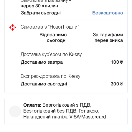
Самовивіз з магазину –
через 30 хвилин
Забрати сьогодні
Безкоштовно
Самовивіз з “Нової Пошти”
Відправимо
За тарифами
сьогодні
перевізника
Доставка кур`єром по Києву
Доставимо завтра
100
₴
Експрес-доставка по Києву
Доставимо сьогодні
300
₴
Оплата:
Безготівковий з ПДВ,
Безготівковий без ПДВ, Готівкою,
Накладений платіж, VISA/Mastercard