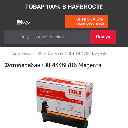
ТОВАР 100% В НАЯВНОСТІ!
ЗНИЖКА 5%
після реєстрації
Пошук
Картриджі
Фотобарабан OKI 43381706 Magenta
Фотобарабан OKI 43381706 Magenta