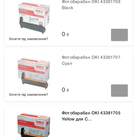
Фотобарабан OKI 43381708
Black
0
₴
Хочете під замовлення?
Фотобарабан OKI 43381707
Cyan
0
₴
Хочете під замовлення?
Фотобарабан OKI 43381705
Yellow для C
5600/5600DN/5600N
5700/5700DN/5700N