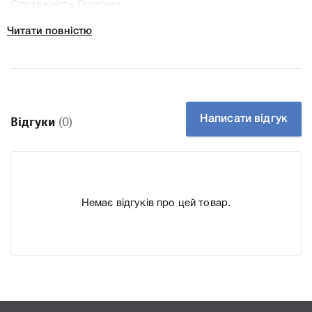
Справжність Оригінал
Артикул 43381706
Читати повністю
Заправний Ні
Технологія Лазерний кольоровий
Производитель OKI
До Фотобарабан OKI 43381706 Magenta ми підготували
докладні характеристики, список друкувальної техніки,
Написати відгук
Відгуки
(0)
до якого підходить Фотобарабан OKI 43381706 Magenta,
що дозволить Вам легко підтвердити правильність
вибору.
Немає відгуків про цей товар.