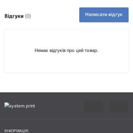
До Картридж Ricoh 408061 SP400E для принтера SP
400DN, SP 450DN ми підготували докладні
Написати відгук
Відгуки
(0)
характеристики, список друкувальної техніки, до якого
підходить Картридж Ricoh 408061 SP400E для принтера
SP 400DN, SP 450DN, що дозволить Вам легко
підтвердити правильність вибору.
Немає відгуків про цей товар.
ІНФОРМАЦІЯ: