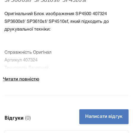
Оригінальний Блок изображения SP4500 407324
SP3600sf/ SP3610sf/ SP4510sf, який підходить до
друкувальної техніки:
Справжність Оригінал
Артикул 407324
Технологія Лазерний
Производитель Ricoh
Читати повністю
До Блок изображения SP4500 407324 SP3600sf/
SP3610sf/ SP4510sf ми підготували докладні
характеристики, список друкувальної техніки, до якого
підходить Блок изображения SP4500 407324 SP3600sf/
SP3610sf/ SP4510sf, що дозволить Вам легко підтвердити
Написати відгук
Відгуки
(0)
правильність вибору.