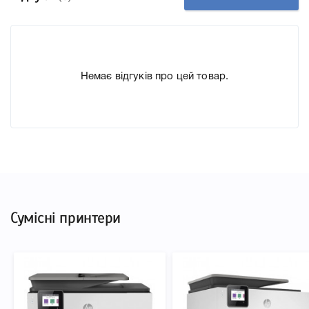
до якого підходить Картридж HP 967XL black 3JA31AE,
що дозволить Вам легко підтвердити правильність
вибору.
Немає відгуків про цей товар.
Сумісні принтери