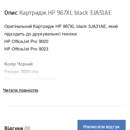
Опис
Картридж HP 967XL black 3JA31AE
Оригінальний Картридж HP 967XL black 3JA31AE, який
підходить до друкувальної техніки:
HP OfficeJet Pro 9020
HP OfficeJet Pro 9023
Колір Чорний
Ресурс 3000 стр.
Тип картриджа Оригінал
Артикул 3JA31AE
Читати повністю
Заправний Так
Технологія Чорнильний
Производитель HP
До Картридж HP 967XL black 3JA31AE ми підготували
докладні характеристики, список друкувальної техніки,
Написати відгук
Відгуки
(0)