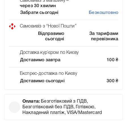
Самовивіз з магазину –
через 30 хвилин
Забрати сьогодні
Безкоштовно
Самовивіз з “Нової Пошти”
Відправимо
За тарифами
сьогодні
перевізника
Доставка кур`єром по Києву
Доставимо завтра
100
₴
Експрес-доставка по Києву
Доставимо сьогодні
300
₴
Оплата:
Безготівковий з ПДВ,
Безготівковий без ПДВ, Готівкою,
Накладений платіж, VISA/Mastercard