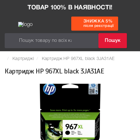
ТОВАР 100% В НАЯВНОСТІ!
ЗНИЖКА 5%
після реєстрації
Пошук
Картриджі
Картридж HP 967XL black 3JA31AE
Картридж HP 967XL black 3JA31AE