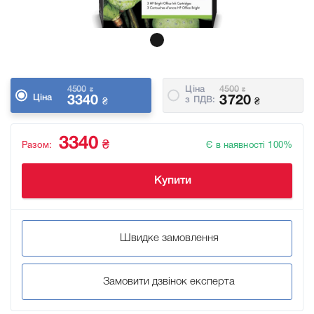
4500
Ціна
4500
₴
₴
Ціна
3340
3720
з ПДВ:
₴
₴
3340
₴
Разом:
Є в наявності 100%
Купити
Швидке замовлення
Замовити дзвінок експерта