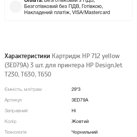
Оплата:
Безготівковий з ПДВ,
Безготівковий без ПДВ, Готівкою,
Накладений платіж, VISA/Mastercard
Характеристики
Картридж HP 712 yellow
(3ED79A) 3 шт. для принтера HP DesignJet
T230, T630, T650
Ємність, мл/грам
29*3
Артикул
3ED79A
Заправний
Ні
Колір
Жовтий
Технологія
Чорнильний