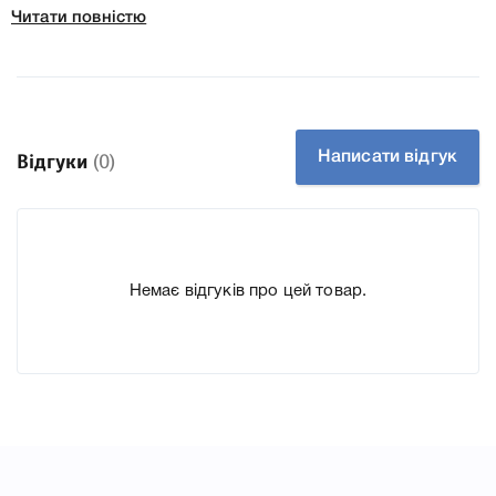
докладні характеристики, список друкувальної техніки,
Читати повністю
до якого підходить Картридж HP 712 yellow (3ED79A) 3
шт., що дозволить Вам легко підтвердити правильність
вибору.
Написати відгук
Відгуки
(0)
Немає відгуків про цей товар.