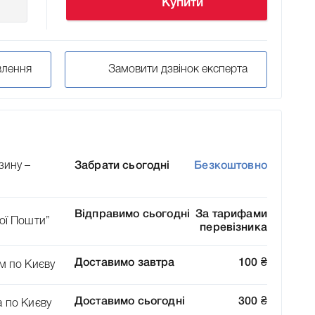
Купити
влення
Замовити дзвінок експерта
зину –
Забрати сьогодні
Безкоштовно
Відправимо сьогодні
За тарифами
ої Пошти”
перевізника
Доставимо завтра
100
₴
м по Києву
Доставимо сьогодні
300
₴
а по Києву