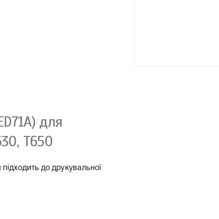
ED71A) для
630, T650
 підходить до друкувальної