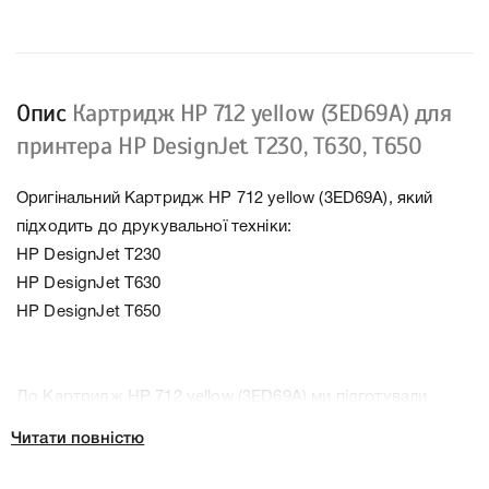
Опис
Картридж HP 712 yellow (3ED69A) для
принтера HP DesignJet T230, T630, T650
Оригінальний Картридж HP 712 yellow (3ED69A), який
підходить до друкувальної техніки:
HP DesignJet T230
HP DesignJet T630
HP DesignJet T650
До Картридж HP 712 yellow (3ED69A) ми підготували
докладні характеристики, список друкувальної техніки,
Читати повністю
до якого підходить Картридж HP 712 yellow (3ED69A), що
дозволить Вам легко підтвердити правильність вибору.