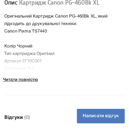
Опис
Картридж Canon PG-460Bk XL
Оригінальний Картридж Canon PG-460Bk XL, який
підходить до друкувальної техніки:
Canon Pixma TS7440
Колір Чорний
Тип картриджа Оригінал
Артикул 3710C001
Заправний Так
Технологія Лазерний
Читати повністю
Производитель Canon
До Картридж Canon PG-460Bk XL ми підготували
докладні характеристики, список друкувальної техніки,
до якого підходить Картридж Canon PG-460Bk XL, що
дозволить Вам легко підтвердити правильність вибору.
Написати відгук
Відгуки
(0)