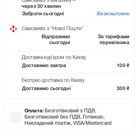
Самовивіз з магазину –
через 30 хвилин
Забрати сьогодні
Безкоштовно
Самовивіз з “Нової Пошти”
Відправимо
За тарифами
сьогодні
перевізника
Доставка кур`єром по Києву
Доставимо завтра
100
₴
Експрес-доставка по Києву
Доставимо сьогодні
300
₴
Оплата:
Безготівковий з ПДВ,
Безготівковий без ПДВ, Готівкою,
Накладений платіж, VISA/Mastercard