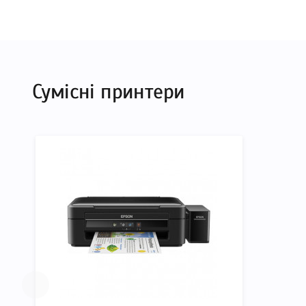
До Плата форматера Epson 2177137 для принтера L
характеристики, список друкувальної техніки, до як
форматера Epson 2177137 для принтера L382, що д
підтвердити правильність вибору.
Сумісні принтери