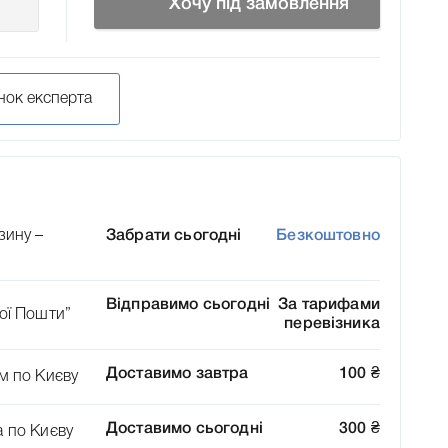
Хочу під замовлення
нок експерта
зину –
Забрати сьогодні
Безкоштовно
Відправимо сьогодні
За тарифами
ої Пошти”
перевізника
Доставимо завтра
100
₴
м по Києву
Доставимо сьогодні
300
₴
а по Києву