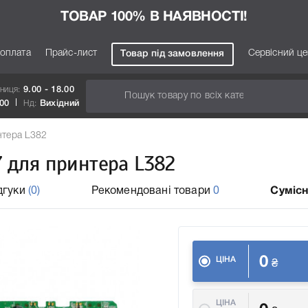
ТОВАР 100% В НАЯВНОСТІ!
 оплата
Прайс-лист
Сервісний ц
Товар під замовлення
тниця:
9.00 - 18.00
.00
Нд:
Вихідний
нтера L382
7 для принтера L382
дгуки
(0)
Рекомендовані товари
0
Сумісн
0
ЦІНА
₴
ЦІНА