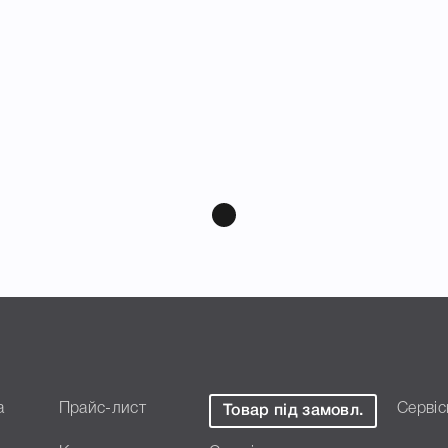
а
Прайс-лист
Сервіс
Товар під замовл.