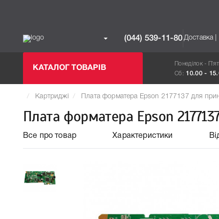
Доставка |
(044) 539-11-80
Понеділок - П`я
КАТАЛОГ ТОВАРІВ
Сб:
10.00 - 15
Картриджі
Плата форматера Epson 2177137 для при
Плата форматера Epson 217713
Все про товар
Характеристики
Ві