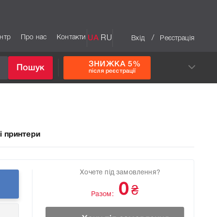
ентр
Про нас
Контакти
UA
RU
/
Вхід
Реєстрація
ЗНИЖКА 5%
Пошук
після реєстрації
і принтери
Хочете під замовлення?
0
₴
Разом: