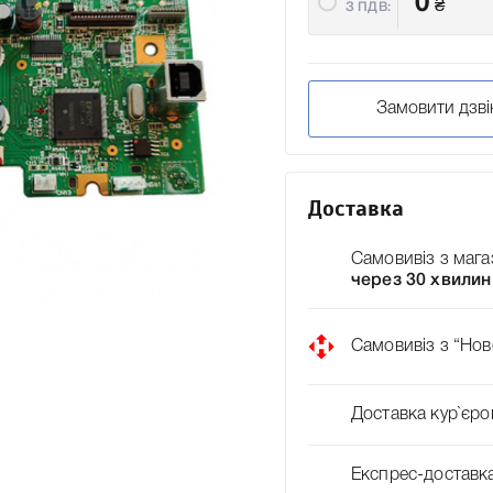
0
₴
З ПДВ:
Замовити дзві
Доставка
Самовивіз з мага
через 30 хвилин
Самовивіз з “Нов
Доставка кур`єро
Експрес-доставк