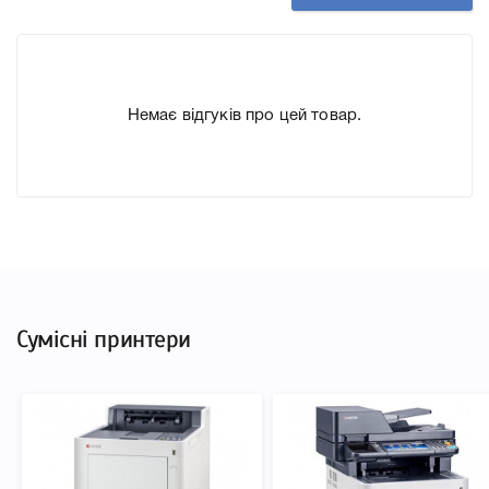
друкувальної техніки, до якого підходить Картридж
Kyocera TK-5150Y (1T02NSANL0), що дозволить Вам
легко підтвердити правильність вибору.
Немає відгуків про цей товар.
Сумісні принтери