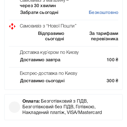
Самовивіз з магазину –
через 30 хвилин
Забрати сьогодні
Безкоштовно
Самовивіз з “Нової Пошти”
Відправимо
За тарифами
сьогодні
перевізника
Доставка кур`єром по Києву
Доставимо завтра
100
₴
Експрес-доставка по Києву
Доставимо сьогодні
300
₴
Оплата:
Безготівковий з ПДВ,
Безготівковий без ПДВ, Готівкою,
Накладений платіж, VISA/Mastercard