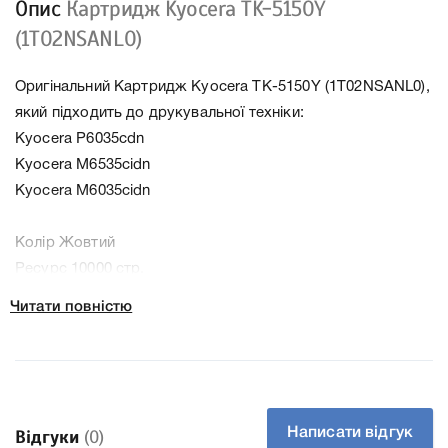
Опис
Картридж Kyocera TK-5150Y
(1T02NSANL0)
Оригінальний Картридж Kyocera TK-5150Y (1T02NSANL0),
який підходить до друкувальної техніки:
Kyocera P6035cdn
Kyocera M6535cidn
Kyocera M6035cidn
Колір Жовтий
Ресурс 10000 стр.
Тип картриджа Оригінал
Читати повністю
Артикул 1T02NSANL0
Технологія Лазерний кольоровий
Производитель Kyocera
До Картридж Kyocera TK-5150Y (1T02NSANL0) ми
підготували докладні характеристики, список
Написати відгук
Відгуки
(0)