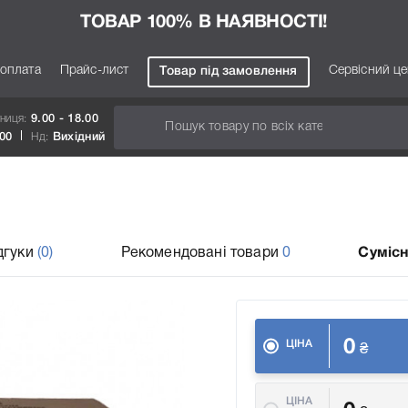
ТОВАР 100% В НАЯВНОСТІ!
 оплата
Прайс-лист
Сервісний ц
Товар під замовлення
тниця:
9.00 - 18.00
.00
Нд:
Вихідний
дгуки
(0)
Рекомендовані товари
0
Сумісн
0
ЦІНА
₴
ЦІНА