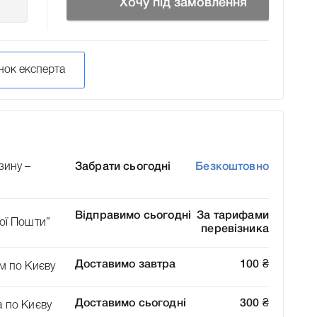
Хочу під замовлення
нок експерта
зину –
Забрати сьогодні
Безкоштовно
Відправимо сьогодні
За тарифами
ої Пошти”
перевізника
Доставимо завтра
100
₴
м по Києву
Доставимо сьогодні
300
₴
а по Києву