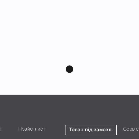
а
Прайс-лист
Сервіс
Товар під замовл.