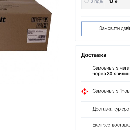
0
₴
З ПДВ:
Замовити дзві
Доставка
Самовивіз з мага
через 30 хвилин
Самовивіз з “Нов
Доставка кур`єро
Експрес-доставк