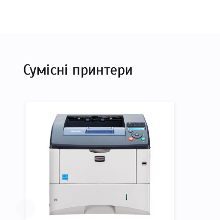
Технологія Лазерний
Производитель Kyocera
До Ремкомплект Kyocera MK-360 ми підготували док
список друкувальної техніки, до якого підходить Р
Сумісні принтери
що дозволить Вам легко підтвердити правильність в