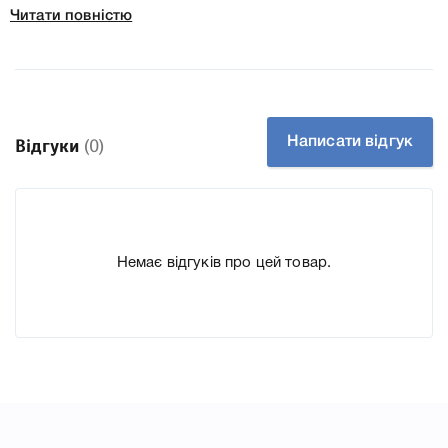
Колір Малиновий
Читати повністю
Ресурс 8500 стр.
Тип картриджа Оригінал
Артикул 1396C002
Заправний Ні
Технологія Лазерний кольоровий
Написати відгук
Відгуки
(0)
Производитель Canon
До Картридж Canon C-EXV54 (1396C002) Magenta для
принтера iRA C3025i, C3025 ми підготували докладні
характеристики, список друкувальної техніки, до якого
Немає відгуків про цей товар.
підходить Картридж Canon C-EXV54 (1396C002) Magenta
для принтера iRA C3025i, C3025, що дозволить Вам легко
підтвердити правильність вибору.