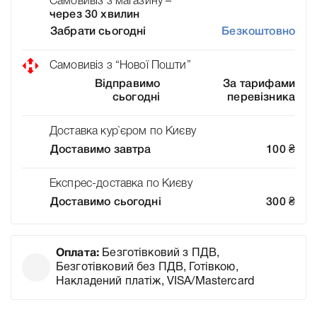
Самовивіз з магазину –
через 30 хвилин
Забрати сьогодні
Безкоштовно
Самовивіз з “Нової Пошти”
Відправимо
За тарифами
сьогодні
перевізника
Доставка кур`єром по Києву
Доставимо завтра
100
₴
Експрес-доставка по Києву
Доставимо сьогодні
300
₴
Оплата:
Безготівковий з ПДВ,
Безготівковий без ПДВ, Готівкою,
Накладений платіж, VISA/Mastercard