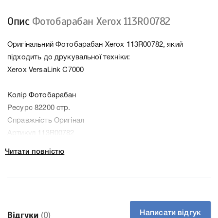
Опис
Фотобарабан Xerox 113R00782
Оригінальний Фотобарабан Xerox 113R00782, який
підходить до друкувальної техніки:
Xerox VersaLink C7000
Колір Фотобарабан
Ресурс 82200 стр.
Справжність Оригінал
Артикул 113R00782
Заправний Ні
Читати повністю
Технологія Лазерний кольоровий
Производитель Xerox
До Фотобарабан Xerox 113R00782 ми підготували
докладні характеристики, список друкувальної техніки,
до якого підходить Фотобарабан Xerox 113R00782, що
Написати відгук
Відгуки
(0)