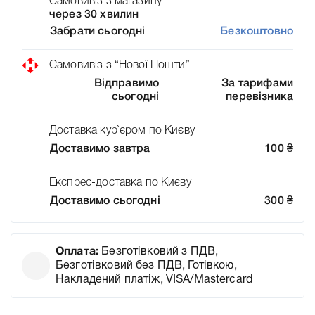
Самовивіз з магазину –
через 30 хвилин
Забрати сьогодні
Безкоштовно
Самовивіз з “Нової Пошти”
Відправимо
За тарифами
сьогодні
перевізника
Доставка кур`єром по Києву
Доставимо завтра
100
₴
Експрес-доставка по Києву
Доставимо сьогодні
300
₴
Оплата:
Безготівковий з ПДВ,
Безготівковий без ПДВ, Готівкою,
Накладений платіж, VISA/Mastercard