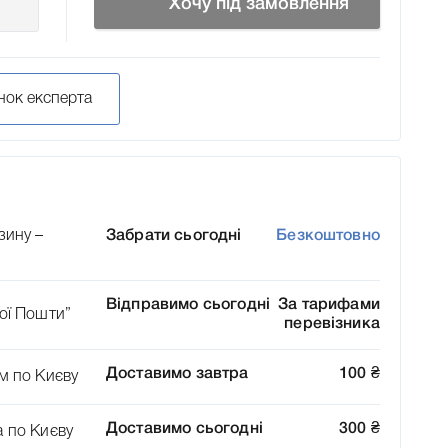
Хочу під замовлення
нок експерта
зину –
Забрати сьогодні
Безкоштовно
Відправимо сьогодні
За тарифами
ої Пошти”
перевізника
Доставимо завтра
100
₴
м по Києву
Доставимо сьогодні
300
₴
а по Києву