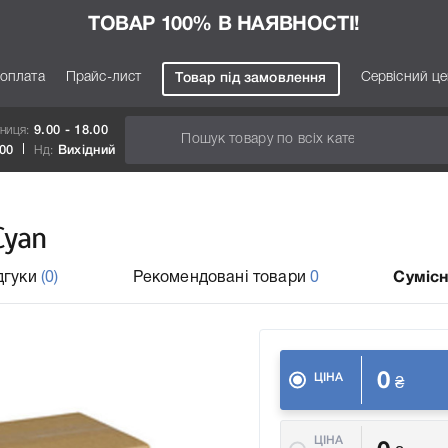
ТОВАР 100% В НАЯВНОСТІ!
 оплата
Прайс-лист
Сервісний ц
Товар під замовлення
тниця:
9.00 - 18.00
.00
Нд:
Вихідний
Cyan
дгуки
(0)
Рекомендовані товари
0
Сумісн
0
ЦІНА
₴
ЦІНА