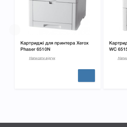
Картриджі для принтера Xerox
Картрид
Phaser 6510N
WC 651
Написати відгук
Напис