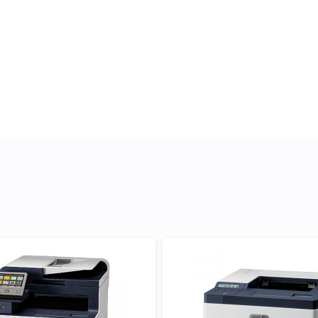
ли докладні характеристики,
отобарабан Xerox 108R01417
ість вибору.