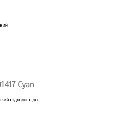
овий
1417 Cyan
кий підходить до