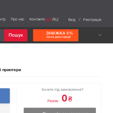
ентр
Про нас
Контакти
UA
RU
/
Вхід
Реєстрація
ЗНИЖКА 5%
Пошук
після реєстрації
і принтери
Хочете під замовлення?
0
₴
Разом: