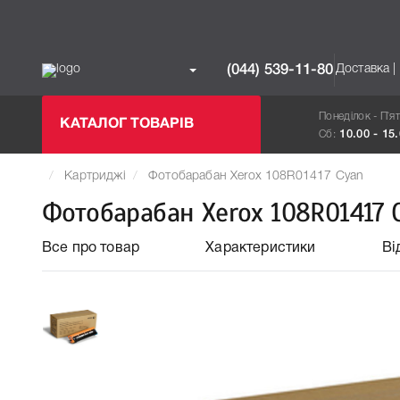
Доставка |
(044) 539-11-80
Понеділок - П`я
КАТАЛОГ ТОВАРІВ
Сб:
10.00 - 15
Картриджі
Фотобарабан Xerox 108R01417 Cyan
Фотобарабан Xerox 108R01417 
Все про товар
Характеристики
Ві