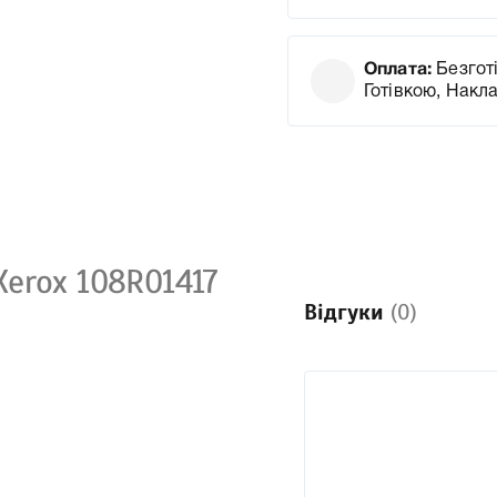
Оплата:
Безготі
Готівкою, Накл
erox 108R01417
Відгуки
(0)