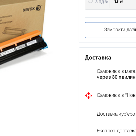
0
₴
З ПДВ:
Замовити дзві
Доставка
Самовивіз з мага
через 30 хвилин
Самовивіз з “Нов
Доставка кур`єро
Експрес-доставк