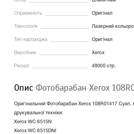
Колір
Блакитний
Справжність
Оригінал
Технологія
Лазерний кольор
Тип картриджа
Оригінал
Виробник
Xerox
Ресурс
48000 стр.
Опис
Фотобарабан Xerox 108R0
Оригінальний Фотобарабан Xerox 108R01417 Cyan, я
друкувальної техніки:
Xerox WC 6515N
Xerox WC 6515DNI