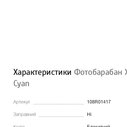
Характеристики
Фотобарабан X
Cyan
Артикул
108R01417
Заправний
Ні