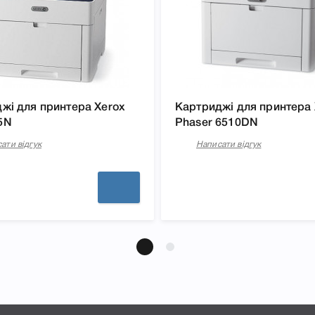
жі для принтера Xerox
Картриджі для принтера 
5N
Phaser 6510DN
ати відгук
Написати відгук