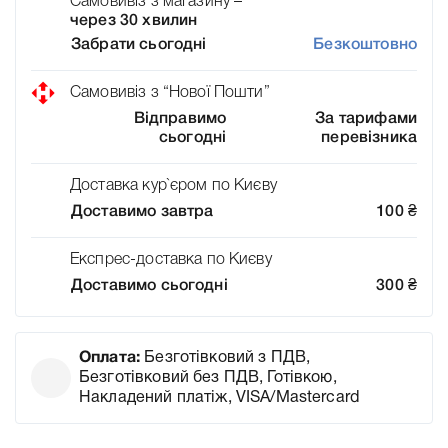
Самовивіз з магазину –
через 30 хвилин
Забрати сьогодні
Безкоштовно
Самовивіз з “Нової Пошти”
Відправимо
За тарифами
сьогодні
перевізника
Доставка кур`єром по Києву
Доставимо завтра
100
₴
Експрес-доставка по Києву
Доставимо сьогодні
300
₴
Оплата:
Безготівковий з ПДВ,
Безготівковий без ПДВ, Готівкою,
Накладений платіж, VISA/Mastercard