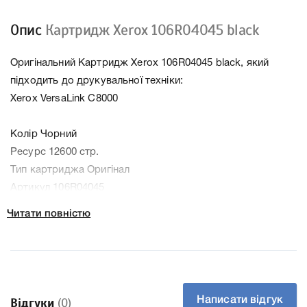
Опис
Картридж Xerox 106R04045 black
Оригінальний Картридж Xerox 106R04045 black, який
підходить до друкувальної техніки:
Xerox VersaLink C8000
Колір Чорний
Ресурс 12600 стр.
Тип картриджа Оригінал
Артикул 106R04045
Заправний Ні
Читати повністю
Технологія Лазерний кольоровий
Производитель Xerox
До Картридж Xerox 106R04045 black ми підготували
докладні характеристики, список друкувальної техніки,
до якого підходить Картридж Xerox 106R04045 black, що
Написати відгук
Відгуки
(0)