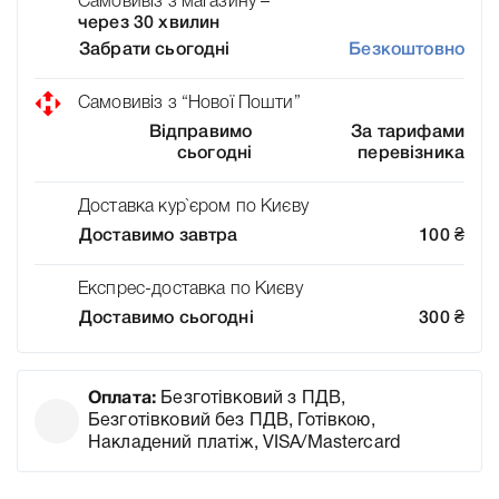
Самовивіз з магазину –
через 30 хвилин
Забрати сьогодні
Безкоштовно
Самовивіз з “Нової Пошти”
Відправимо
За тарифами
сьогодні
перевізника
Доставка кур`єром по Києву
Доставимо завтра
100
₴
Експрес-доставка по Києву
Доставимо сьогодні
300
₴
Оплата:
Безготівковий з ПДВ,
Безготівковий без ПДВ, Готівкою,
Накладений платіж, VISA/Mastercard