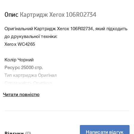
Опис
Картридж Xerox 106R02734
Оригінальний Картридж Xerox 106R02734, який підходить
до друкувальної техніки:
Xerox WC4265
Колір Чорний
Ресурс 25000 стр.
Тип картриджа Оригінал
Справжність Оригінал
Артикул 106R02734
Читати повністю
Заправний Ні
Технологія Лазерний
Производитель Xerox
До Картридж Xerox 106R02734 ми підготували докладні
характеристики, список друкувальної техніки, до якого
Написати відгук
Відгуки
(0)