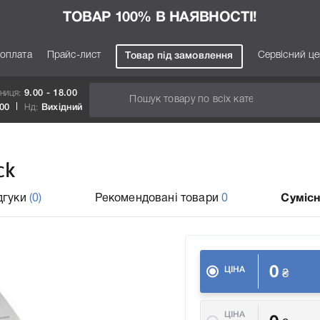
ТОВАР 100% В НАЯВНОСТІ!
 оплата
Прайс-лист
Сервісний ц
Товар під замовлення
тниця:
9.00 - 18.00
.00
Нд:
Вихідний
ck
дгуки
(0)
Рекомендовані товари
0
Сумісн
0
ЦІНА
₴
ЦІНА