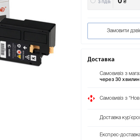
0
₴
З ПДВ:
Замовити дзві
Доставка
Самовивіз з мага
через 30 хвилин
Самовивіз з “Нов
Доставка кур`єро
Експрес-доставк