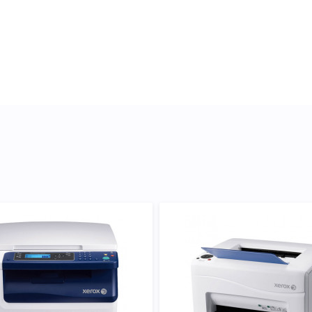
 докладні характеристики,
артридж Xerox 106R01630
ність вибору.