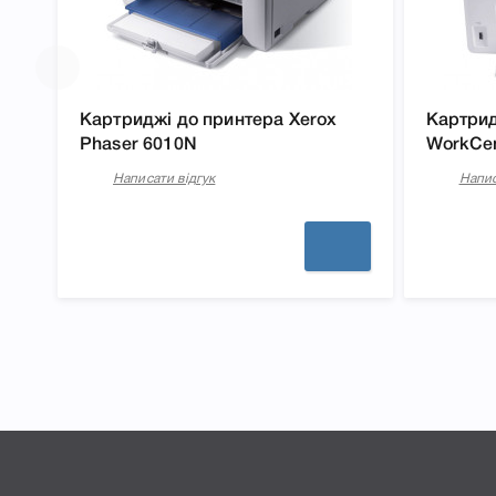
Картриджі до принтера Xerox
Картрид
Phaser 6010N
WorkCen
Написати відгук
Напис