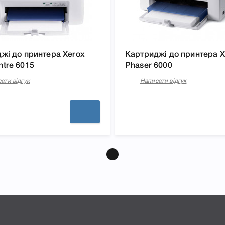
жі до принтера Xerox
Картриджі до принтера X
tre 6015
Phaser 6000
ати відгук
Написати відгук