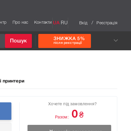
ентр
Про нас
Контакти
UA
RU
/
Вхід
Реєстрація
ЗНИЖКА 5%
Пошук
після реєстрації
і принтери
Хочете під замовлення?
0
₴
Разом: