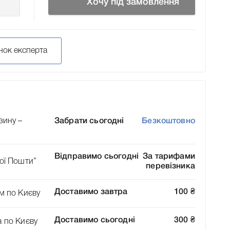
Хочу під замовлення
нок експерта
зину –
Забрати сьогодні
Безкоштовно
Відправимо сьогодні
За тарифами
ої Пошти”
перевізника
Доставимо завтра
100
₴
м по Києву
Доставимо сьогодні
300
₴
а по Києву