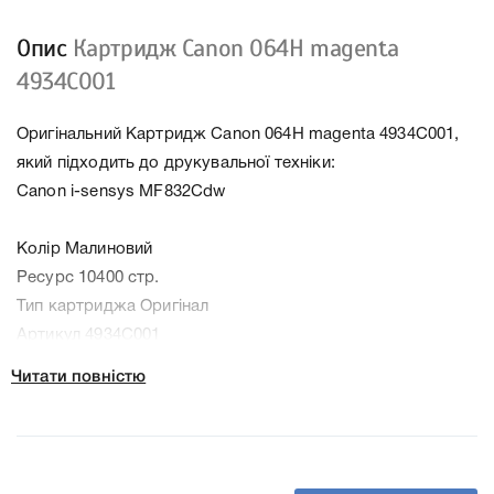
Опис
Картридж Canon 064H magenta
4934C001
Оригінальний Картридж Canon 064H magenta 4934C001,
який підходить до друкувальної техніки:
Canon i-sensys MF832Cdw
Колір Малиновий
Ресурс 10400 стр.
Тип картриджа Оригінал
Артикул 4934C001
Заправний Так
Читати повністю
Технологія Лазерний кольоровий
Производитель Canon
До Картридж Canon 064H magenta 4934C001 ми
підготували докладні характеристики, список