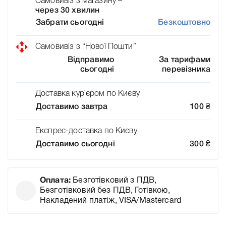
Самовивіз з магазину –
через 30 хвилин
Забрати сьогодні
Безкоштовно
Самовивіз з “Нової Пошти”
Відправимо
За тарифами
сьогодні
перевізника
Доставка кур`єром по Києву
Доставимо завтра
100
₴
Експрес-доставка по Києву
Доставимо сьогодні
300
₴
Оплата:
Безготівковий з ПДВ,
Безготівковий без ПДВ, Готівкою,
Накладений платіж, VISA/Mastercard