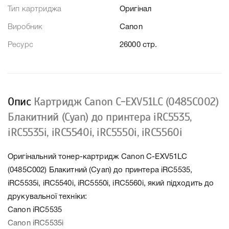
Тип картриджа
Оригінал
Виробник
Canon
Ресурс
26000 стр.
Опис
Картридж Canon C-EXV51LC (0485C002)
Блакитний (Cyan) до принтера iRC5535,
iRC5535i, iRC5540i, iRC5550i, iRC5560i
Оригінальний тонер-картридж Canon C-EXV51LC
(0485C002) Блакитний (Cyan) до принтера iRC5535,
iRC5535i, iRC5540i, iRC5550i, iRC5560i, який підходить до
друкувальної техніки:
Canon iRC5535
Canon iRC5535i