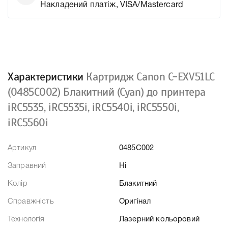
Накладений платіж, VISA/Mastercard
Характеристики
Картридж Canon C-EXV51LC
(0485C002) Блакитний (Cyan) до принтера
iRC5535, iRC5535i, iRC5540i, iRC5550i,
iRC5560i
Артикул
0485C002
Заправний
Ні
Колір
Блакитний
Справжність
Оригінал
Технологія
Лазерний кольоровий