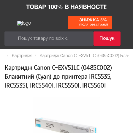
ТОВАР 100% В НАЯВНОСТІ!
ЗНИЖКА 5%
після реєстрації
Пошук
Картриджі
Картридж Canon C-EXV51LC (0485C002) Блакитни
Картридж Canon C-EXV51LC (0485C002)
Блакитний (Cyan) до принтера iRC5535,
iRC5535i, iRC5540i, iRC5550i, iRC5560i