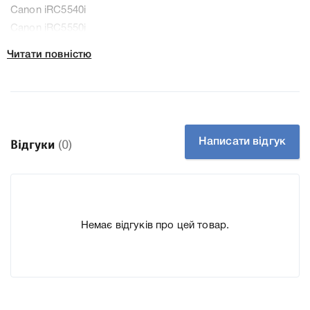
Canon iRC5540i
Canon iRC5550i
Canon iRC5560i
Читати повністю
До тонер-картриджу Canon C-EXV51LC (0485C002)
Блакитний (Cyan) до принтера iRC5535, iRC5535i, iRC5540i,
iRC5550i, iRC5560i ми підготували докладні
характеристики, список друкувальної техніки, до якого
Написати відгук
Відгуки
(0)
підходить Картридж Canon C-EXV51 Cyan (0482C002) для
принтера iRC5535, iRC5535i, iRC5540i, iRC5550i, iRC5560i,
що дозволить Вам легко підтвердити правильність
вибору.
Немає відгуків про цей товар.