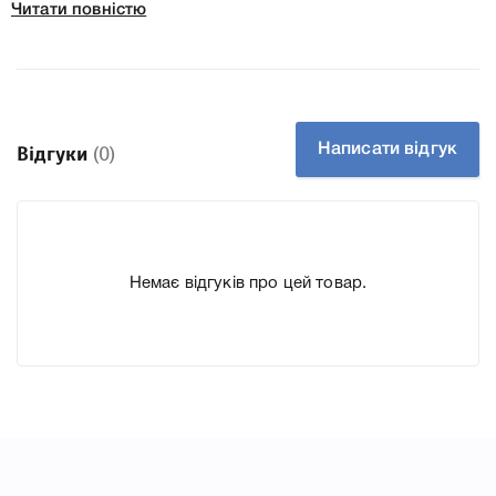
Читати повністю
Колір Жовтий
Ресурс 2300 стр.
Тип картриджа Оригінал
Артикул 1247C002
Написати відгук
Відгуки
(0)
Технологія Лазерний кольоровий
Производитель Canon
До Картридж Canon 046 yellow (1247C002) для принтера i-
sensys LBP653Cdw, LBP654Cx, MF732Cdw, MF734Cdw,
Немає відгуків про цей товар.
MF735Cx ми підготували докладні характеристики,
список друкувальної техніки, до якого підходить
Картридж Canon 046 yellow (1247C002) для принтера i-
sensys LBP653Cdw, LBP654Cx, MF732Cdw, MF734Cdw,
MF735Cx, що дозволить Вам легко підтвердити
правильність вибору.