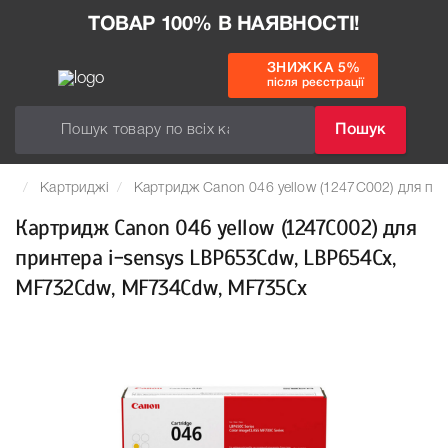
ТОВАР 100% В НАЯВНОСТІ!
ЗНИЖКА 5%
після реєстрації
Пошук
Картриджі
Картридж Canon 046 yellow (1247C002) для п
Картридж Canon 046 yellow (1247C002) для
принтера i-sensys LBP653Cdw, LBP654Cx,
MF732Cdw, MF734Cdw, MF735Cx