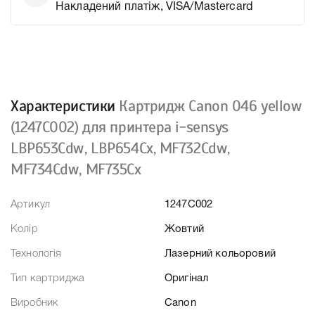
Накладений платіж, VISA/Mastercard
Характеристики
Картридж Canon 046 yellow
(1247C002) для принтера i-sensys
LBP653Cdw, LBP654Cx, MF732Cdw,
MF734Cdw, MF735Cx
Артикул
1247C002
Колір
Жовтий
Технологія
Лазерний кольоровий
Тип картриджа
Оригінал
Виробник
Canon