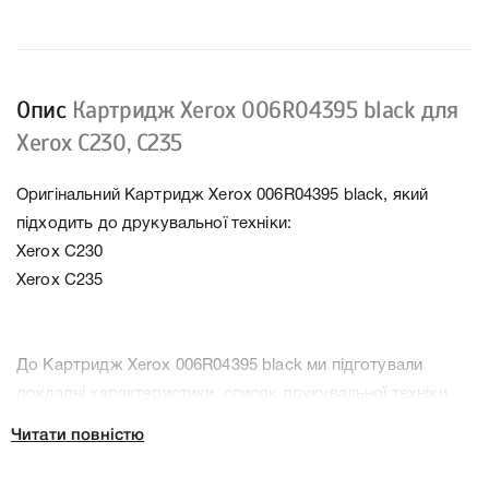
Опис
Картридж Xerox 006R04395 black для
Xerox C230, C235
Оригінальний Картридж Xerox 006R04395 black, який
підходить до друкувальної техніки:
Xerox C230
Xerox C235
До Картридж Xerox 006R04395 black ми підготували
докладні характеристики, список друкувальної техніки,
до якого підходить Картридж Xerox 006R04395 black, що
Читати повністю
дозволить Вам легко підтвердити правильність вибору.