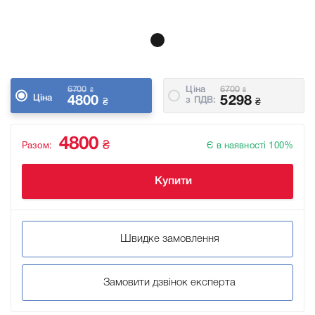
6700
Ціна
6700
₴
₴
Ціна
4800
5298
з ПДВ:
₴
₴
4800
₴
Разом:
Є в наявності 100%
Купити
Швидке замовлення
Замовити дзвінок експерта