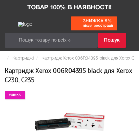
ТОВАР 100% В НАЯВНОСТІ!
ЗНИЖКА 5%
після реєстрації
Пошук
Картриджі
Картридж Xerox 006R04395 black для Xerox C2
Картридж Xerox 006R04395 black для Xerox
C230, C235
УЦІНКА