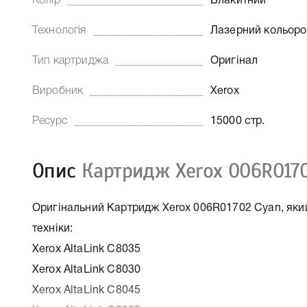
Колір
Блакитний
Технологія
Лазерний кольор
Тип картриджа
Оригінал
Виробник
Xerox
Ресурс
15000 стр.
Опис
Картридж Xerox 006R0170
Оригінальний Картридж Xerox 006R01702 Cyan, який
техніки:
Xerox AltaLink C8035
Xerox AltaLink C8030
Xerox AltaLink C8045