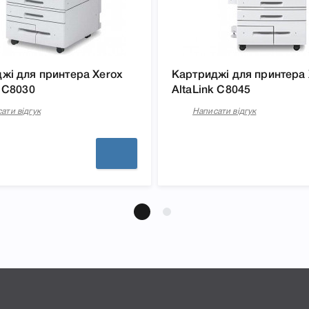
жі для принтера Xerox
Картриджі для принтера 
k C8030
AltaLink C8045
ати відгук
Написати відгук