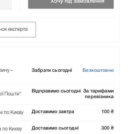
Хочу під замовлення
нок експерта
зину –
Забрати сьогодні
Безкоштовно
Відправимо сьогодні
За тарифами
ої Пошти”
перевізника
Доставимо завтра
100
₴
м по Києву
Доставимо сьогодні
300
₴
а по Києву