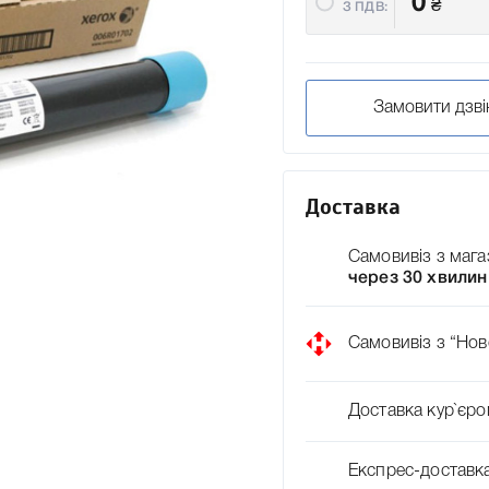
0
₴
З ПДВ:
Замовити дзві
Доставка
Самовивіз з мага
через 30 хвилин
Самовивіз з “Нов
Доставка кур`єро
Експрес-доставк