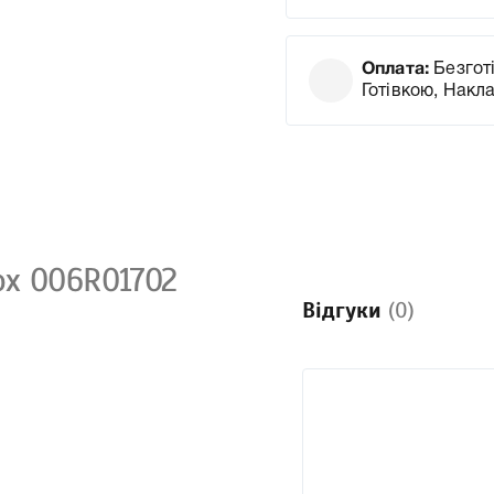
Оплата:
Безготі
Готівкою, Накл
ox 006R01702
Відгуки
(0)