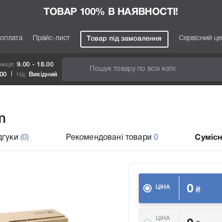
ТОВАР 100% В НАЯВНОСТІ!
 оплата
Прайс-лист
Сервісний ц
Товар під замовлення
тниця:
9.00 - 18.00
.00
Нд:
Вихідний
n
дгуки
(0)
Рекомендовані товари
0
Сумісн
0
ЦІНА
₴
ЦІНА