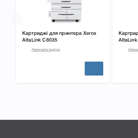
Картриджі для принтера Xerox
Картрид
AltaLink C8035
AltaLin
Написати відгук
Напис