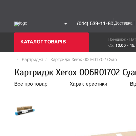
Доставка |
(044) 539-11-80
Понеділок - П`я
КАТАЛОГ ТОВАРІВ
Сб:
10.00 - 15
Картриджі
Картридж Xerox 006R01702 Cyan
Картридж Xerox 006R01702 Cya
Все про товар
Характеристики
Ві