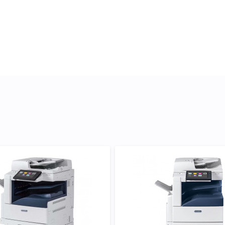
докладні характеристики,
артридж Xerox 006R01702
ість вибору.