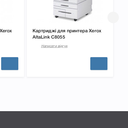
Xerox
Картриджі для принтера Xerox
Ка
AltaLink C8055
Al
Написати відгук