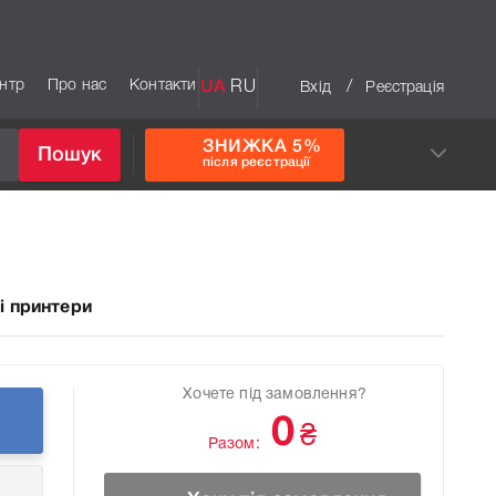
ентр
Про нас
Контакти
UA
RU
/
Вхід
Реєстрація
ЗНИЖКА 5%
Пошук
після реєстрації
і принтери
Хочете під замовлення?
0
₴
Разом: