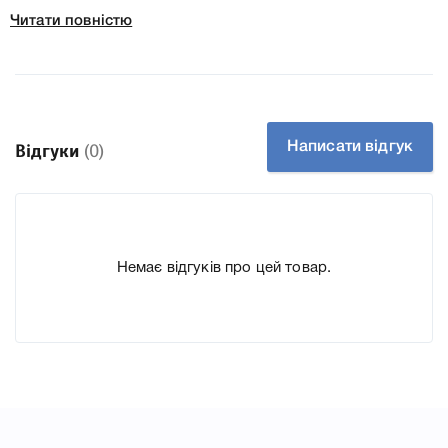
SC2020 ми підготували докладні характеристики, список
Читати повністю
друкувальної техніки, до якого підходить Картридж
Xerox 006R01694 Cyan для принтера DC SC2020, що
дозволить Вам легко підтвердити правильність вибору.
Написати відгук
Відгуки
(0)
Немає відгуків про цей товар.