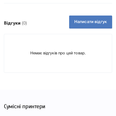
Заправний Ні
Технологія Лазерний кольоровий
Производитель Xerox
Написати відгук
Відгуки
(0)
До Картридж Xerox 006R01514 yellow для принтера
WC7830i, WC7835i ми підготували докладні
характеристики, список друкувальної техніки, до якого
підходить Картридж Xerox 006R01514 yellow для
Немає відгуків про цей товар.
принтера WC7830i, WC7835i, що дозволить Вам легко
підтвердити правильність вибору.
Сумісні принтери