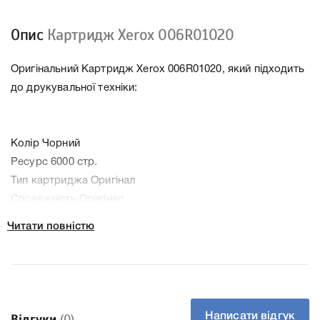
Опис
Картридж Xerox 006R01020
Оригінальний Картридж Xerox 006R01020, який підходить
до друкувальної техніки:
Колір Чорний
Ресурс 6000 стр.
Тип картриджа Оригінал
Справжність Оригінал
Артикул 006R01020
Читати повністю
Заправний Ні
Технологія Лазерний
Производитель Xerox
До Картридж Xerox 006R01020 ми підготували докладні
характеристики, список друкувальної техніки, до якого
Написати відгук
Відгуки
(0)