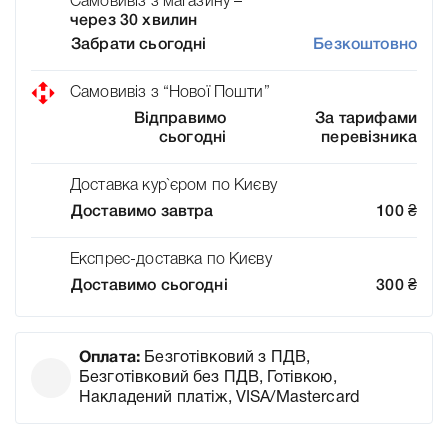
Самовивіз з магазину –
через 30 хвилин
Забрати сьогодні
Безкоштовно
Самовивіз з “Нової Пошти”
Відправимо
За тарифами
сьогодні
перевізника
Доставка кур`єром по Києву
Доставимо завтра
100
₴
Експрес-доставка по Києву
Доставимо сьогодні
300
₴
Оплата:
Безготівковий з ПДВ,
Безготівковий без ПДВ, Готівкою,
Накладений платіж, VISA/Mastercard